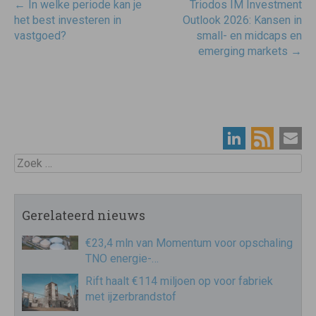
Post
←
In welke periode kan je
Triodos IM Investment
navigatie
het best investeren in
Outlook 2026: Kansen in
vastgoed?
small- en midcaps en
emerging markets
→
Zoek
Gerelateerd nieuws
€23,4 mln van Momentum voor opschaling
TNO energie-…
Rift haalt €114 miljoen op voor fabriek
met ijzerbrandstof