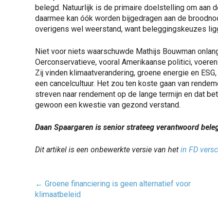
belegd. Natuurlijk is de primaire doelstelling om aan 
daarmee kan óók worden bijgedragen aan de broodnodi
overigens wel weerstand, want beleggingskeuzes lig
Niet voor niets waarschuwde Mathijs Bouwman onlangs 
Oerconservatieve, vooral Amerikaanse politici, voeren
Zij vinden klimaatverandering, groene energie en ESG, 
een cancelcultuur. Het zou ten koste gaan van rendeme
streven naar rendement op de lange termijn en dat bet
gewoon een kwestie van gezond verstand.
Daan Spaargaren is senior strateeg verantwoord bel
Dit artikel is een onbewerkte versie van het
in FD versc
Post
←
Groene financiering is geen alternatief voor
navigatie
klimaatbeleid