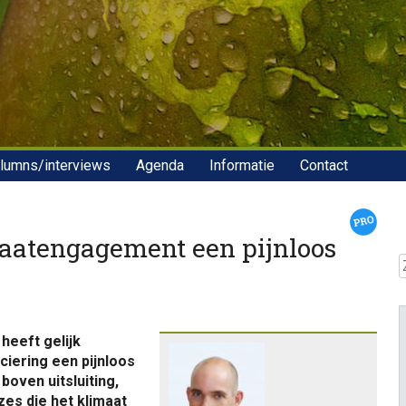
lumns/interviews
Agenda
Informatie
Contact
imaatengagement een pijnloos
Z
heeft gelijk
iering een pijnloos
oven uitsluiting,
zes die het klimaat