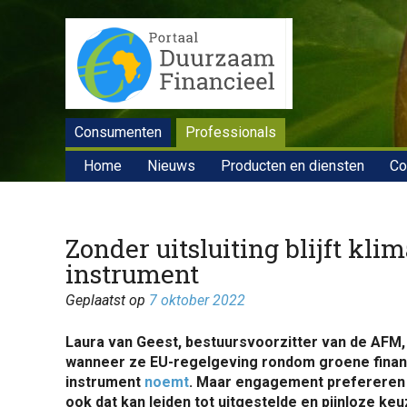
Consumenten
Professionals
Home
Nieuws
Producten en diensten
Co
Zonder uitsluiting blijft kl
instrument
Geplaatst op
7 oktober 2022
Laura van Geest, bestuursvoorzitter van de AFM, 
wanneer ze EU-regelgeving rondom groene financ
instrument
noemt
. Maar engagement prefereren b
ook dat kan leiden tot uitgestelde en pijnloze keu