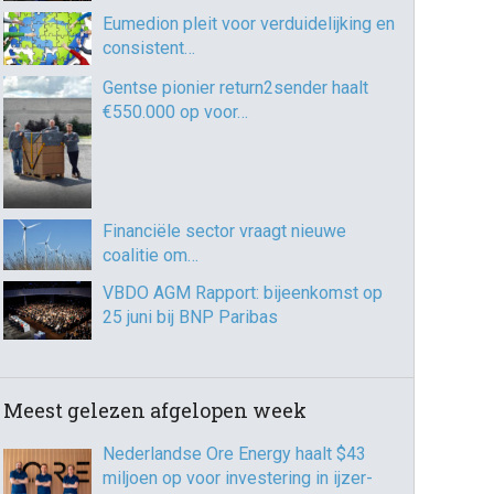
Eumedion pleit voor verduidelijking en
consistent…
Gentse pionier return2sender haalt
€550.000 op voor…
Financiële sector vraagt nieuwe
coalitie om…
VBDO AGM Rapport: bijeenkomst op
25 juni bij BNP Paribas
Meest gelezen afgelopen week
Nederlandse Ore Energy haalt $43
miljoen op voor investering in ijzer-