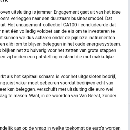
ven uitsluiting is jammer. Engagement gaat uit van het idee
 koers verleggen naar een duurzaam businessmodel. Dat
inig uit. Het engagement-collectief CA100+ concludeerde dat
 niet één volledig voldoet aan de eis om te investeren te
nt kunnen we dus scharen onder de pijnloze instrumenten
en alibi om te blijven beleggen in het oude energiesysteem,
s blijken net zo huiverig voor het zetten van grote stappen
en zij beiden een patstelling in stand die met makkelijke
t als het kapitaal schaars is voor het uitgesloten bedrijf,
iting juist vaker moet gebeuren voordat bedrijven echt van
eer kan beleggen, verschuift met uitsluiting die euro wel
mslag te maken. Want, in de woorden van Van Geest, zonder
ndelijk aan op de vraag in welke toekomst de euro’s worden