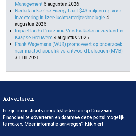
Management
6 augustus 2026
Nederlandse Ore Energy haalt $43 miljoen op voor
investering in ijzer-luchtbatterijtechnologie
4
augustus 2026
Impactfonds Duurzame Voedselketen investeert in
Kaapse Brouwers
4 augustus 2026
Frank Wagemans (WUR) promoveert op onderzoek
naar maatschappelijk verantwoord beleggen (MVB)
31 juli 2026
Adverteren
Er zijn ruimschoots mogelijkheden om op Duurzaam
Financieel te adverteren en daarmee deze portal mogelijk
te maken. Meer informatie aanvragen? Klik
hier
!