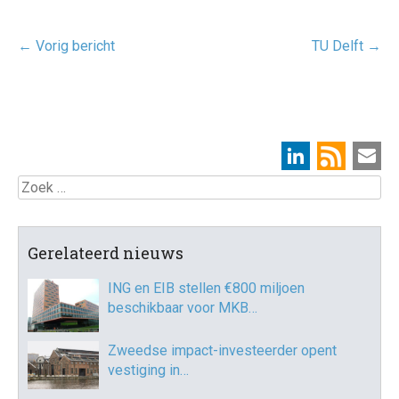
Post
←
Vorig bericht
TU Delft
→
navigatie
Zoek
Gerelateerd nieuws
ING en EIB stellen €800 miljoen
beschikbaar voor MKB…
Zweedse impact-investeerder opent
vestiging in…