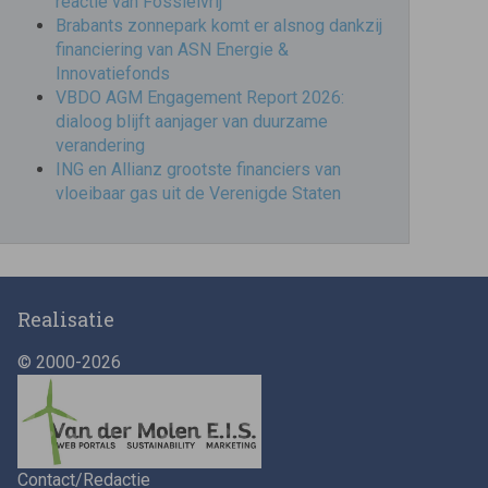
reactie van Fossielvrij
Brabants zonnepark komt er alsnog dankzij
financiering van ASN Energie &
Innovatiefonds
VBDO AGM Engagement Report 2026:
dialoog blijft aanjager van duurzame
verandering
ING en Allianz grootste financiers van
vloeibaar gas uit de Verenigde Staten
Realisatie
© 2000-2026
Contact/Redactie