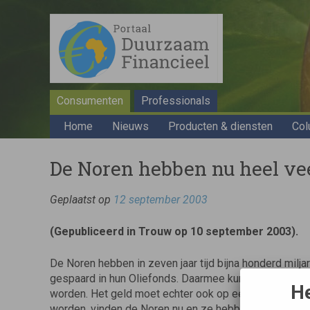
Consumenten
Professionals
Home
Nieuws
Producten & diensten
Col
De Noren hebben nu heel vee
Geplaatst op
12 september 2003
(Gepubliceerd in Trouw op 10 september 2003).
De Noren hebben in zeven jaar tijd bijna honderd miljar
gespaard in hun Oliefonds. Daarmee kunnen later pen
He
worden. Het geld moet echter ook op een verantwoor
worden, vinden de Noren nu en ze hebben al ethische r