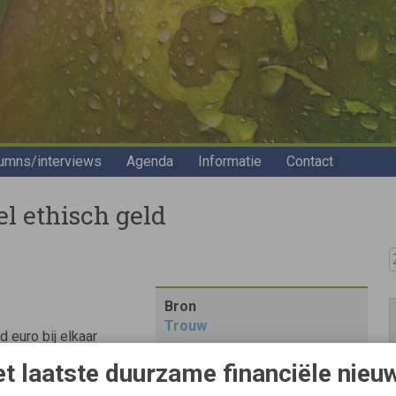
umns/interviews
Agenda
Informatie
Contact
l ethisch geld
Z
Bron
Trouw
d euro bij elkaar
sioenen betaald
t laatste duurzame financiële nieu
de manier belegd
ichtlijnen opgesteld.