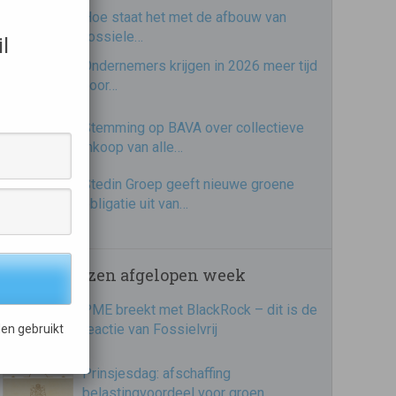
Hoe staat het met de afbouw van
fossiele…
l
Ondernemers krijgen in 2026 meer tijd
voor…
Stemming op BAVA over collectieve
inkoop van alle…
Stedin Groep geeft nieuwe groene
obligatie uit van…
Meest gelezen afgelopen week
PME breekt met BlackRock – dit is de
reactie van Fossielvrij
en gebruikt
Prinsjesdag: afschaffing
belastingvoordeel voor groen