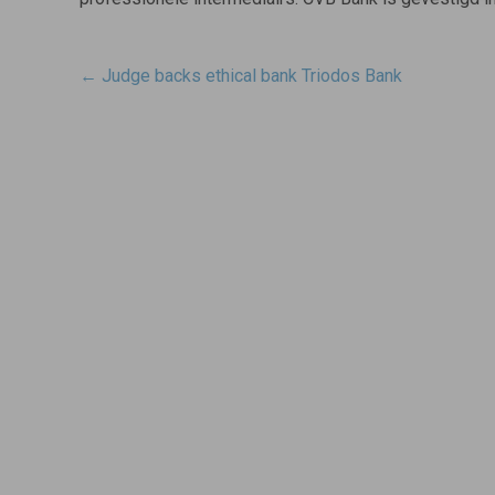
Post
←
Judge backs ethical bank Triodos Bank
navigatie