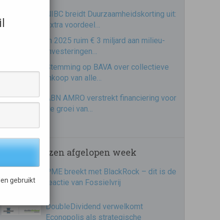
NIBC breidt Duurzaamheidskorting uit:
l
extra voordeel…
In 2025 ruim € 3 miljard aan milieu-
investeringen…
Stemming op BAVA over collectieve
inkoop van alle…
ABN AMRO verstrekt financiering voor
de groei van…
Meest gelezen afgelopen week
PME breekt met BlackRock – dit is de
en gebruikt
reactie van Fossielvrij
DoubleDividend verwelkomt
Econopolis als strategische