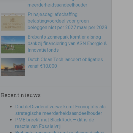
meerderheidsaandeelhouder
Prinsjesdag: afschaffing
belastingvoordeel voor groen
beleggen niet per 2027 maar per 2028
Brabants zonnepark komt er alsnog
dankzij financiering van ASN Energie &
Innovatiefonds
Dutch Clean Tech lanceert obligaties
vanaf €10.000
Recent nieuws
DoubleDividend verwelkomt Econopolis als
strategische meerderheidsaandeelhouder
PME breekt met BlackRock – dit is de
reactie van Fossielvrij
Brabants zonnepark komt er alsnog dankzij