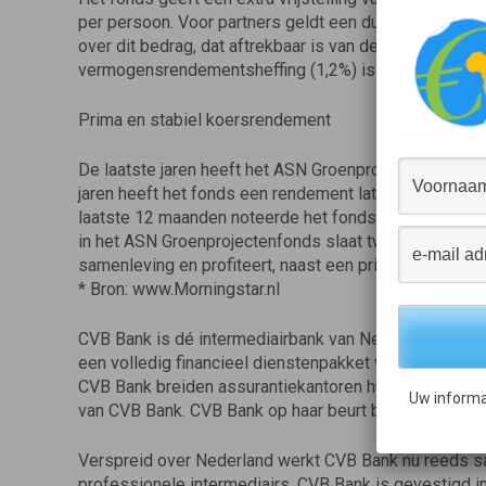
per persoon. Voor partners geldt een dubbele fiscale v
over dit bedrag, dat aftrekbaar is van de belasting. Sa
vermogensrendementsheffing (1,2%) is een totaal fisc
Prima en stabiel koersrendement
De laatste jaren heeft het ASN Groenprojectenfonds 
jaren heeft het fonds een rendement laten zien van g
laatste 12 maanden noteerde het fonds zelfs een rend
in het ASN Groenprojectenfonds slaat twee vliegen in é
samenleving en profiteert, naast een prima koersrende
* Bron: www.Morningstar.nl
CVB Bank is dé intermediairbank van Nederland en daa
een volledig financieel dienstenpakket willen biede
CVB Bank breiden assurantiekantoren hun bestaande d
Uw informa
van CVB Bank. CVB Bank op haar beurt bouwt zo verder
Verspreid over Nederland werkt CVB Bank nu reeds s
professionele intermediairs. CVB Bank is gevestigd i