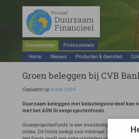
Consumenten
Professionals
Home
Nieuws
Producten & diensten
Col
Groen beleggen bij CVB Ban
Geplaatst op
8 mei 2004
Duurzaam beleggen met belastingvoordeel kan nu
met het ASN Groenprojectenfonds.
Groenprojectenfonds is een investering voor belegge
He
milieu. Dit fonds belegt voor minimaal 70% in zogen
Het fonds geeft een extra vrijstelling van de vermog