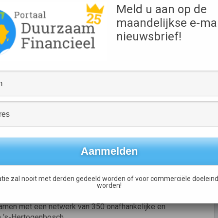
Meld u aan op de
rijstelling. Daarnaast geldt een heffingskorting van 1,3%
maandelijkse e-mai
men met de extra vrijstelling van
aal voordeel van 2,5% mogelijk.
nieuwsbrief!
een prima koersrendement behaald. Over de afgelopen drie
emiddeld 4,5%*, exclusief het belastingvoordeel. Over de
ement van 6,6% (exclusief fiscaal voordeel).* De belegger
én klap: hij/zij helpt mee aan een milieuvriendelijke
ment, van fiscaal voordeel.
rdoor de ideale partner voor tussenpersonen die hun klant
n. Door samenwerking met
ienstenpakket uit met het assortiment bancaire diensten
tie zal nooit met derden gedeeld worden of voor commerciële doeleind
 aan haar landelijke dekking.
worden!
amen met een netwerk van 350 onafhankelijke en
n ‘s-Hertogenbosch.