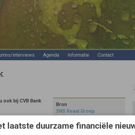
umns/interviews
Agenda
Informatie
Contact
k
Z
 ook bij CVB Bank
Bron
SNS Reaal Groep
rs met oog voor het
t laatste duurzame financiële nieu
oemde groenprojecten.
ensrendementheffing tot een maximum van  51.390 (2004)