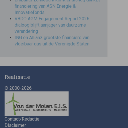
financiering van ASN Energie &
Innovatiefonds
VBDO AGM Engagement Report 2026:
dialoog blijft aanjager van duurzame
verandering
ING en Allianz grootste financiers van
vloeibaar gas uit de Verenigde Staten
Realisatie
© 2000-2026
Contact/Redactie
Disclaimer