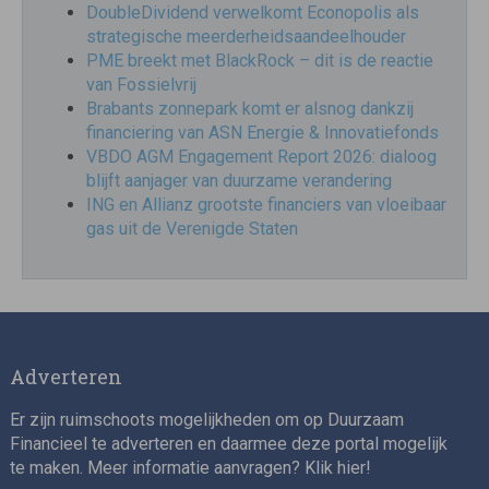
DoubleDividend verwelkomt Econopolis als
strategische meerderheidsaandeelhouder
PME breekt met BlackRock – dit is de reactie
van Fossielvrij
Brabants zonnepark komt er alsnog dankzij
financiering van ASN Energie & Innovatiefonds
VBDO AGM Engagement Report 2026: dialoog
blijft aanjager van duurzame verandering
ING en Allianz grootste financiers van vloeibaar
gas uit de Verenigde Staten
Adverteren
Er zijn ruimschoots mogelijkheden om op Duurzaam
Financieel te adverteren en daarmee deze portal mogelijk
te maken. Meer informatie aanvragen? Klik
hier
!