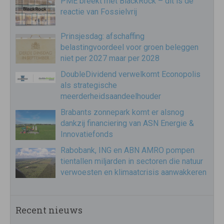
PME breekt met BlackRock – dit is de
reactie van Fossielvrij
Prinsjesdag: afschaffing
belastingvoordeel voor groen beleggen
niet per 2027 maar per 2028
DoubleDividend verwelkomt Econopolis
als strategische
meerderheidsaandeelhouder
Brabants zonnepark komt er alsnog
dankzij financiering van ASN Energie &
Innovatiefonds
Rabobank, ING en ABN AMRO pompen
tientallen miljarden in sectoren die natuur
verwoesten en klimaatcrisis aanwakkeren
Recent nieuws