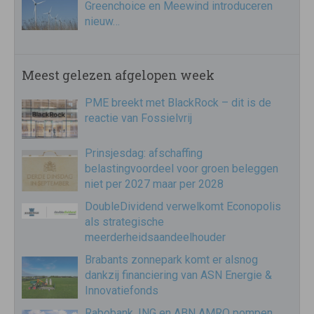
Greenchoice en Meewind introduceren
nieuw…
Meest gelezen afgelopen week
PME breekt met BlackRock – dit is de
reactie van Fossielvrij
Prinsjesdag: afschaffing
belastingvoordeel voor groen beleggen
niet per 2027 maar per 2028
DoubleDividend verwelkomt Econopolis
als strategische
meerderheidsaandeelhouder
Brabants zonnepark komt er alsnog
dankzij financiering van ASN Energie &
Innovatiefonds
Rabobank, ING en ABN AMRO pompen