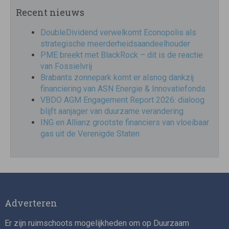
Recent nieuws
DoubleDividend verwelkomt Econopolis als
strategische meerderheidsaandeelhouder
PME breekt met BlackRock – dit is de reactie
van Fossielvrij
Brabants zonnepark komt er alsnog dankzij
financiering van ASN Energie & Innovatiefonds
VBDO AGM Engagement Report 2026: dialoog
blijft aanjager van duurzame verandering
ING en Allianz grootste financiers van vloeibaar
gas uit de Verenigde Staten
Adverteren
Er zijn ruimschoots mogelijkheden om op Duurzaam