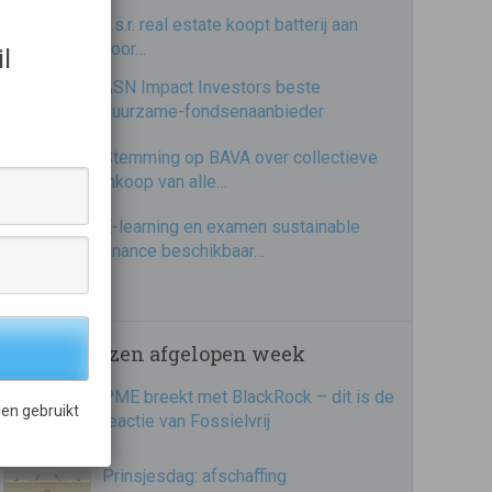
a.s.r. real estate koopt batterij aan
voor…
l
ASN Impact Investors beste
duurzame-fondsenaanbieder
Stemming op BAVA over collectieve
inkoop van alle…
E-learning en examen sustainable
finance beschikbaar…
Meest gelezen afgelopen week
PME breekt met BlackRock – dit is de
en gebruikt
reactie van Fossielvrij
Prinsjesdag: afschaffing