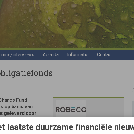
umns/interviews
Agenda
Informatie
Contact
bligatiefonds
Z
 Shares Fund
es op basis van
ut geleverd door
t laatste duurzame financiële nieu
Bron
agers van het