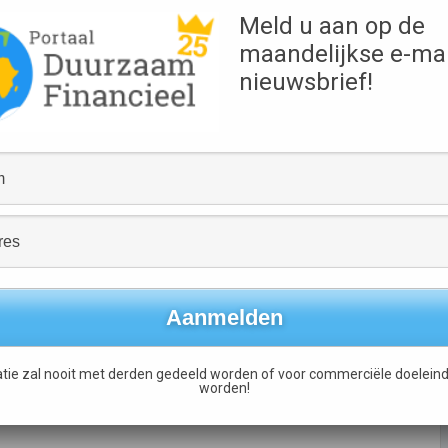
FondsNieuws.nl
volledige artikel via
Meld u aan op de
Links
maandelijkse e-mai
Lees het volledige artikel
nieuwsbrief!
Duurzame fondsen uit BP
→
tie zal nooit met derden gedeeld worden of voor commerciële doeleind
worden!