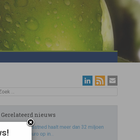
oek
Gerelateerd nieuws
Fastned haalt meer dan 32 miljoen
ws!
euro op in…