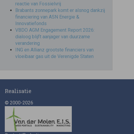
reactie van Fossielvrij
Brabants zonnepark komt er alsnog dankzij
financiering van ASN Energie &
Innovatiefonds
VBDO AGM Engagement Report 2026:
dialoog blijft aanjager van duurzame
verandering
ING en Allianz grootste financiers van
vloeibaar gas uit de Verenigde Staten
Realisatie
© 2000-2026