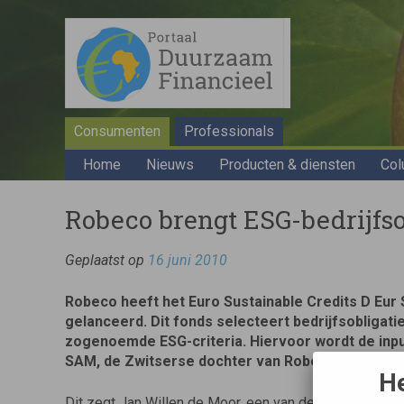
Consumenten
Professionals
Home
Nieuws
Producten & diensten
Col
Robeco brengt ESG-bedrijfso
Geplaatst op
16 juni 2010
Robeco heeft het Euro Sustainable Credits D Eur
gelanceerd. Dit fonds selecteert bedrijfsobligati
zogenoemde ESG-criteria. Hiervoor wordt de inp
SAM, de Zwitserse dochter van Robeco.
He
Dit zegt Jan Willen de Moor, een van de portfolioman