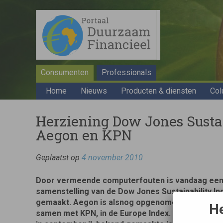
Consumenten
Professionals
Home
Nieuws
Producten & diensten
Col
Herziening Dow Jones Sustai
Aegon en KPN
Geplaatst op
4 november 2010
Door vermeende computerfouten is vandaag een
samenstelling van de Dow Jones Sustainability I
gemaakt. Aegon is alsnog opgenomen in de World
He
samen met KPN, in de Europe Index. Het betreft e