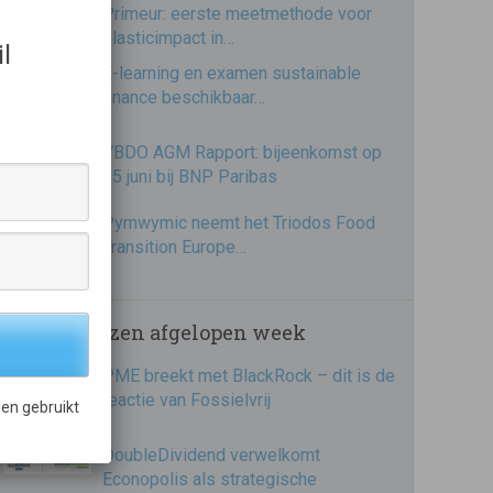
Primeur: eerste meetmethode voor
plasticimpact in…
l
E-learning en examen sustainable
finance beschikbaar…
VBDO AGM Rapport: bijeenkomst op
25 juni bij BNP Paribas
Pymwymic neemt het Triodos Food
Transition Europe…
Meest gelezen afgelopen week
PME breekt met BlackRock – dit is de
reactie van Fossielvrij
en gebruikt
DoubleDividend verwelkomt
Econopolis als strategische