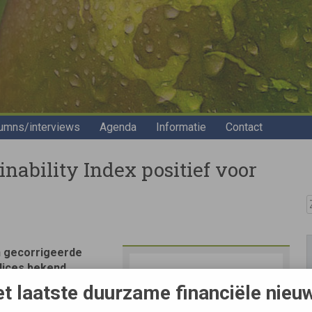
umns/interviews
Agenda
Informatie
Contact
nability Index positief voor
Z
 gecorrigeerde
ndices bekend
 Index en ook,
t laatste duurzame financiële nieu
en correctie op de