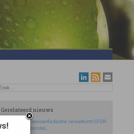
oek
Gerelateerd nieuws
Pensioenfederatie verwelkomt SFDR-
ws!
voorstel,…