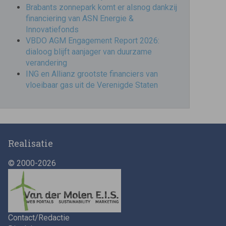
Brabants zonnepark komt er alsnog dankzij
financiering van ASN Energie &
Innovatiefonds
VBDO AGM Engagement Report 2026:
dialoog blijft aanjager van duurzame
verandering
ING en Allianz grootste financiers van
vloeibaar gas uit de Verenigde Staten
Realisatie
© 2000-2026
Contact/Redactie