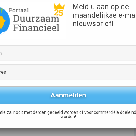
w.
Meld u aan op de
maandelijkse e-mai
s in de sector chemie
an Panasonic in de
nieuwsbrief!
Bron
Dow Jones Sustainability
Index
en 3 verwijderd uit
nog 8 ondernemingen
dse
Plannen voor Belgische duurzame bank
→
tie zal nooit met derden gedeeld worden of voor commerciële doeleind
worden!