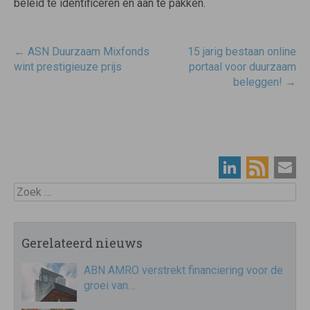
beleid te identificeren en aan te pakken.
Post
←
ASN Duurzaam Mixfonds
15 jarig bestaan online
navigatie
wint prestigieuze prijs
portaal voor duurzaam
beleggen!
→
Zoek
Gerelateerd nieuws
ABN AMRO verstrekt financiering voor de
groei van…