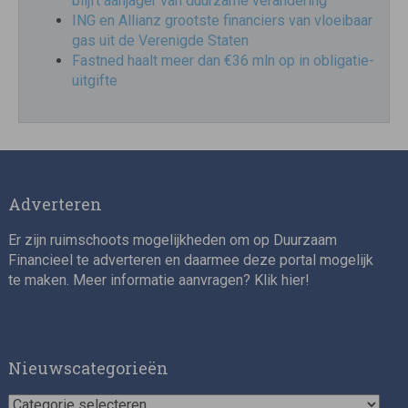
blijft aanjager van duurzame verandering
ING en Allianz grootste financiers van vloeibaar
gas uit de Verenigde Staten
Fastned haalt meer dan €36 mln op in obligatie-
uitgifte
Adverteren
Er zijn ruimschoots mogelijkheden om op Duurzaam
Financieel te adverteren en daarmee deze portal mogelijk
te maken. Meer informatie aanvragen? Klik
hier
!
Nieuwscategorieën
Nieuwscategorieën