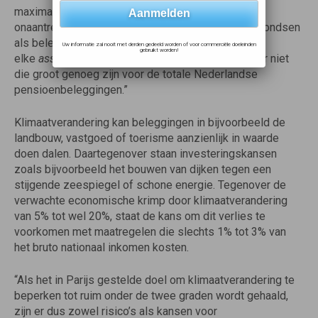
maximaliseren. Elk ander scenario is financieel
onaantrekkelijk en niet in het belang van pensioenfondsen
als beleggers. Klimaatrisico’s raken elke sector en
Uw informatie zal nooit met derden gedeeld worden of voor commerciële doeleinden
gebruikt worden!
elke
asset class
: er zijn geen ‘veilige havens’, zeker niet
die groot genoeg zijn voor de totale Nederlandse
pensioenbeleggingen.”
Klimaatverandering kan beleggingen in bijvoorbeeld de
landbouw, vastgoed of toerisme aanzienlijk in waarde
doen dalen. Daartegenover staan investeringskansen
zoals bijvoorbeeld het bouwen van dijken tegen een
stijgende zeespiegel of schone energie. Tegenover de
verwachte economische krimp door klimaatverandering
van 5% tot wel 20%, staat de kans om dit verlies te
voorkomen met maatregelen die slechts 1% tot 3% van
het bruto nationaal inkomen kosten.
“Als het in Parijs gestelde doel om klimaatverandering te
beperken tot ruim onder de twee graden wordt gehaald,
zijn er dus zowel risico’s als kansen voor