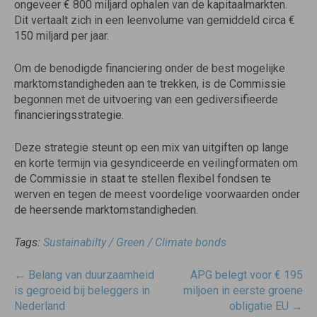
ongeveer € 800 miljard ophalen van de kapitaalmarkten.
Dit vertaalt zich in een leenvolume van gemiddeld circa €
150 miljard per jaar.
Om de benodigde financiering onder de best mogelijke
marktomstandigheden aan te trekken, is de Commissie
begonnen met de uitvoering van een gediversifieerde
financieringsstrategie.
Deze strategie steunt op een mix van uitgiften op lange
en korte termijn via gesyndiceerde en veilingformaten om
de Commissie in staat te stellen flexibel fondsen te
werven en tegen de meest voordelige voorwaarden onder
de heersende marktomstandigheden.
Tags:
Sustainabilty / Green / Climate bonds
Post
←
Belang van duurzaamheid
APG belegt voor € 195
navigatie
is gegroeid bij beleggers in
miljoen in eerste groene
Nederland
obligatie EU
→