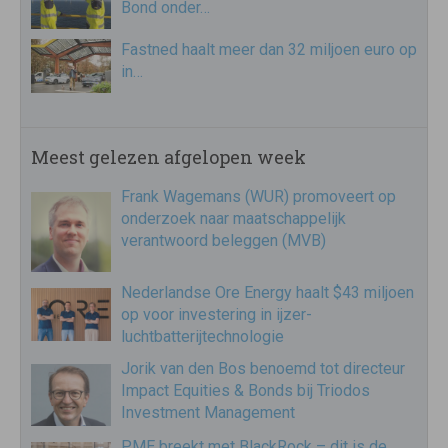
Bond onder…
Fastned haalt meer dan 32 miljoen euro op
in…
Meest gelezen afgelopen week
Frank Wagemans (WUR) promoveert op
onderzoek naar maatschappelijk
verantwoord beleggen (MVB)
Nederlandse Ore Energy haalt $43 miljoen
op voor investering in ijzer-
luchtbatterijtechnologie
Jorik van den Bos benoemd tot directeur
Impact Equities & Bonds bij Triodos
Investment Management
PME breekt met BlackRock – dit is de