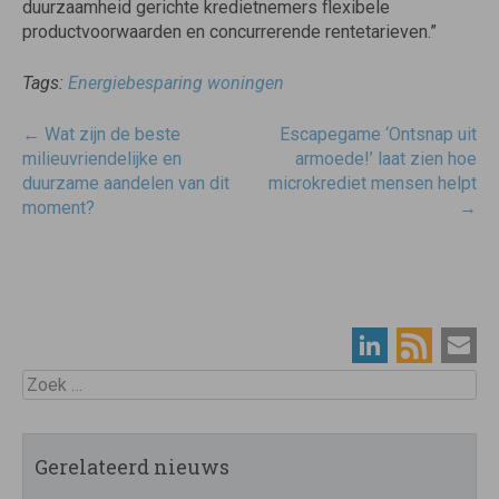
duurzaamheid gerichte kredietnemers flexibele
productvoorwaarden en concurrerende rentetarieven.”
Tags:
Energiebesparing woningen
Post
←
Wat zijn de beste
Escapegame ‘Ontsnap uit
navigatie
milieuvriendelijke en
armoede!’ laat zien hoe
duurzame aandelen van dit
microkrediet mensen helpt
moment?
→
Zoek
Gerelateerd nieuws