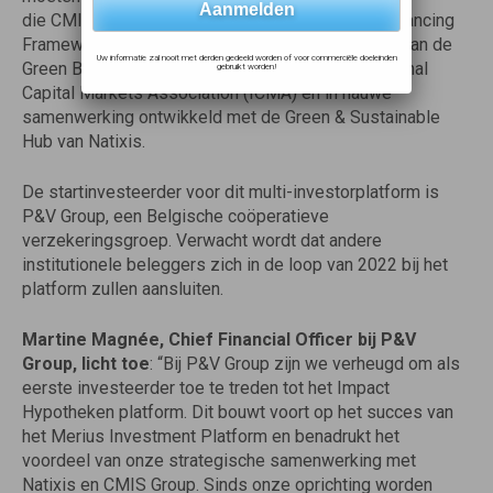
die
CMIS
Group heeft vastgelegd in zijn Green Financing
Framework. Dat is afgestemd op de 2021-versie van de
Uw informatie zal nooit met derden gedeeld worden of voor commerciële doeleinden
Green Bond Principles, beheerd door de International
gebruikt worden!
Capital Markets Association (ICMA) en in nauwe
samenwerking ontwikkeld met de Green & Sustainable
Hub van Natixis.
De startinvesteerder voor dit multi-investorplatform is
P&V Group, een Belgische coöperatieve
verzekeringsgroep. Verwacht wordt dat andere
institutionele beleggers zich in de loop van 2022 bij het
platform zullen aansluiten.
Martine Magnée, Chief Financial Officer bij P&V
Group, licht toe
: “Bij P&V Group zijn we verheugd om als
eerste investeerder toe te treden tot het Impact
Hypotheken platform. Dit bouwt voort op het succes van
het Merius Investment Platform en benadrukt het
voordeel van onze strategische samenwerking met
Natixis en
CMIS
Group. Sinds onze oprichting worden