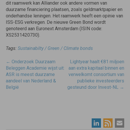
dit raamwerk kan Alliander ook andere vormen van
duurzame financiering plaatsen, zoals geldmarktpapier en
onderhandse leningen. Het raamwerk heeft een opinie van
ISS-ESG verkregen. De nieuwe Green Bond wordt
genoteerd aan Euronext Amsterdam (ISIN code:
XS2531420730).
Tags:
Sustainabilty / Green / Climate bonds
Post
←
Onderzoek Duurzaam
Lightyear haalt €81 miljoen
navigatie
Beleggen Academie wijst uit:
aan extra kapitaal binnen en
ASR is meest duurzame
verwelkomt consortium van
aandeel van Nederland &
publieke investeerders
België
gesteund door Invest-NL
→