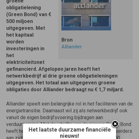
groene
obligatielening
(Green Bond) van €
500 miljoen
uitgegeven. Met
het kapitaal
Bron
worden
Alliander
investeringen in
het
elektriciteitsnet
gefinancierd. Afgelopen jaren heeft het
netwerkbedrijf al drie groene obligatieleningen
uitgegeven. Het totaal aan uitgegeven groene
obligaties door Alliander bedraagt nu € 1,7 miljard.
Alliander speelt een belangrijke rol in het faciliteren van de
energietransitie. Daarnaast wil zij als netwerkbedrijf ook
vanuit de eigen bedrijfsvoering bijdragen aan
verduurzaming. Met de uitgifte van de nieuwe Green Bond
Het laatste duurzame financiële
heeft het netwerkbedrijf opnieuw duurzame investeerders
nieuws!
aan zich kunnen binden. De obligatielening van € 500