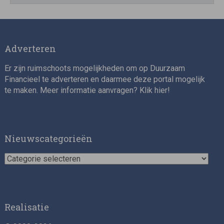
Impact consultant (manager)
Adverteren
Er zijn ruimschoots mogelijkheden om op Duurzaam
Financieel te adverteren en daarmee deze portal mogelijk
te maken. Meer informatie aanvragen? Klik
hier
!
Asset Management Internship – Responsible
Investment
Nieuwscategorieën
Nieuwscategorieën
Realisatie