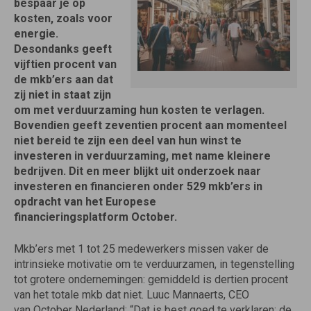
bespaar je op
kosten, zoals voor
energie.
Desondanks geeft
vijftien procent van
de mkb’ers aan dat
zij niet in staat zijn
om met verduurzaming hun kosten te verlagen.
Bovendien geeft zeventien procent aan momenteel
niet bereid te zijn een deel van hun winst te
investeren in verduurzaming, met name kleinere
bedrijven. Dit en meer blijkt uit onderzoek naar
investeren en financieren onder 529 mkb’ers in
opdracht van het Europese
financieringsplatform October.
Mkb’ers met 1 tot 25 medewerkers missen vaker de
intrinsieke motivatie om te verduurzamen, in tegenstelling
tot grotere ondernemingen: gemiddeld is dertien procent
van het totale mkb dat niet. Luuc Mannaerts, CEO
van October Nederland: “Dat is best goed te verklaren: de