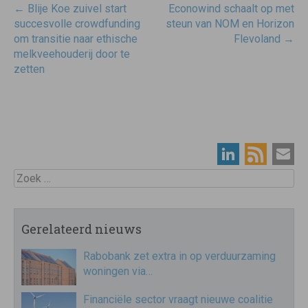
Post
←
Blije Koe zuivel start
Econowind schaalt op met
navigatie
succesvolle crowdfunding
steun van NOM en Horizon
om transitie naar ethische
Flevoland
→
melkveehouderij door te
zetten
Zoek
Gerelateerd nieuws
Rabobank zet extra in op verduurzaming
woningen via…
Financiële sector vraagt nieuwe coalitie