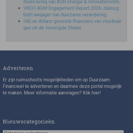
financiering van ASN Energie & Innovatiefonds
VBDO AGM Engagement Report 2026: dialoog
blijft aanjager van duurzame verandering
ING en Allianz grootste financiers van vloeibaar
gas uit de Verenigde Staten
Adverteren
Er zijn ruimschoots mogelijkheden om op Duurzaam
Financieel te adverteren en daarmee deze portal mogelijk
te maken. Meer informatie aanvragen? Klik
hier
!
Nieuwscategorieën
Nieuwscategorieën