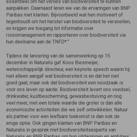
essentieel om het verlies van biodiversiteit te kunnen
aanpakken. Daarnaast leren we van de ervaringen van BNP
Paribas met klanten. Bijvoorbeeld wat hen motiveert of
tegenhoudt om het herstel van biodiversiteit te versnellen,
en krijgen we toegang tot informatie over
risicomanagement en rapporteren over biodiversiteit via
hun deelname aan de TNFD*.”
Tijdens de lancering van de samenwerking op 15
december in Naturalis gaf Koos Biesmeijer,
wetenschappelijk directeur, een keynote speech waarin hij
niet alleen aangaf wat biodiversiteit is en dat het niet
goed gaat, maar ook dat biodiversiteit een noodzaak is
voor ons leven op aarde. Biodiversiteit levert ons voedsel,
drinkwater, kustbescherming, gewasbestuiving en nog
veel meer, met een totale waarde die groter is dan alle
economische activiteiten die we zelf ontwikkelen. Natuur
als partner voor een leefbare toekomst is dan ook de
enige optie. Ook gingen klanten van BNP Paribas en
Naturalis in gesprek met biodiversiteitsexperts van
Naturalis en BNP Paribas om hun uitdagingen en ambities