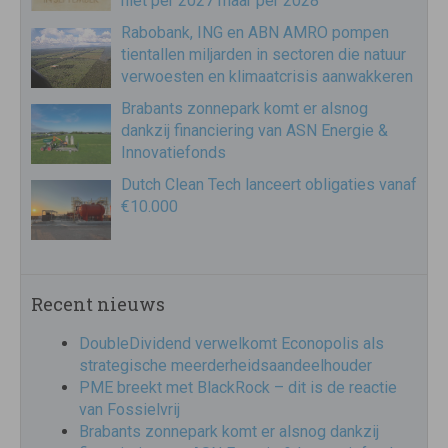
niet per 2027 maar per 2028
Rabobank, ING en ABN AMRO pompen
tientallen miljarden in sectoren die natuur
verwoesten en klimaatcrisis aanwakkeren
Brabants zonnepark komt er alsnog
dankzij financiering van ASN Energie &
Innovatiefonds
Dutch Clean Tech lanceert obligaties vanaf
€10.000
Recent nieuws
DoubleDividend verwelkomt Econopolis als
strategische meerderheidsaandeelhouder
PME breekt met BlackRock – dit is de reactie
van Fossielvrij
Brabants zonnepark komt er alsnog dankzij