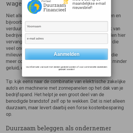
wagenpark
maandelijkse e-mail
nieuwsbrief!
Niet alleen de machinerie binnen grote werkplaatsen en
bijvoorbeeld magazijnen wordt steeds vaker
verduurzaamd. Datzelfde geldt voor het wagenpark van
bedrijven. De zakelijke voertuigen op benzine worden hier
vervangen door elektrische alternatieven. Collega’s die
veel onderweg zijn profiteren niet alleen van een
milieuvriendelijker voertuig, maar ook van een auto die
meer comfort biedt. De auto trekt sneller op, maakt minder
geluid, enzovoorts.
Uw informatie zal nooit met derden gedeeld worden of voor commerciële doeleinden
gebruikt worden!
Tip: kijk eens naar de combinatie van elektrische zakelijke
auto’s en machinerie met zonnepanelen op het dak van je
bedrijfspand. Het helpt je een groot deel van de
benodigde brandstof zelf op te wekken. Dat is niet alleen
duurzaam, maar levert daarbij een forse kostenbesparing
op.
Duurzaam beleggen als ondernemer