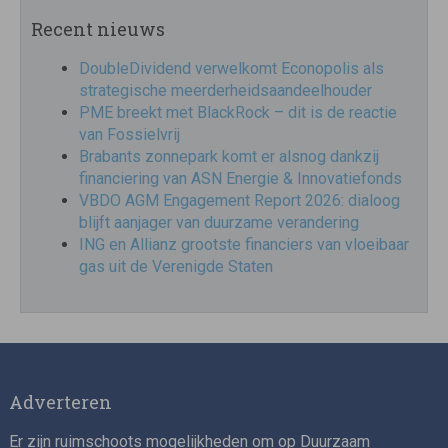
Recent nieuws
DoubleDividend verwelkomt Econopolis als
strategische meerderheidsaandeelhouder
PME breekt met BlackRock – dit is de reactie
van Fossielvrij
Brabants zonnepark komt er alsnog dankzij
financiering van ASN Energie & Innovatiefonds
VBDO AGM Engagement Report 2026: dialoog
blijft aanjager van duurzame verandering
ING en Allianz grootste financiers van vloeibaar
gas uit de Verenigde Staten
Adverteren
Er zijn ruimschoots mogelijkheden om op Duurzaam