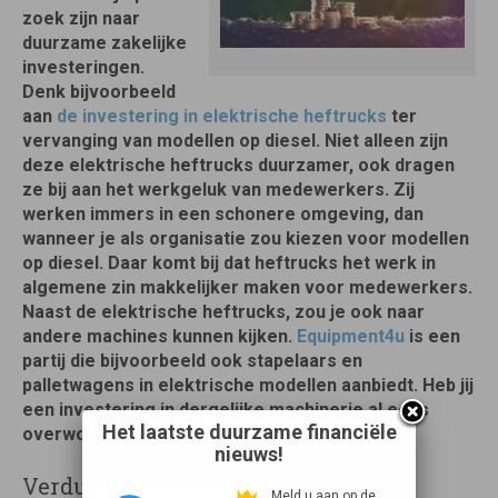
zoek zijn naar
duurzame zakelijke
investeringen.
Denk bijvoorbeeld
aan
de investering in elektrische heftrucks
ter
vervanging van modellen op diesel. Niet alleen zijn
deze elektrische heftrucks duurzamer, ook dragen
ze bij aan het werkgeluk van medewerkers. Zij
werken immers in een schonere omgeving, dan
wanneer je als organisatie zou kiezen voor modellen
op diesel. Daar komt bij dat heftrucks het werk in
algemene zin makkelijker maken voor medewerkers.
Naast de elektrische heftrucks, zou je ook naar
andere machines kunnen kijken.
Equipment4u
is een
partij die bijvoorbeeld ook stapelaars en
palletwagens in elektrische modellen aanbiedt. Heb jij
een investering in dergelijke machinerie al eens
Het laatste duurzame financiële
overwogen?
nieuws!
Verduurzaming van het zakelijke
Meld u aan op de