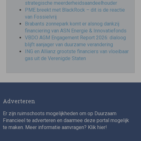
strategische meerderheidsaandeelhouder
PME breekt met BlackRock – dit is de reactie
van Fossielvrij
Brabants zonnepark komt er alsnog dankzij
financiering van ASN Energie & Innovatiefonds
VBDO AGM Engagement Report 2026: dialoog
blijft aanjager van duurzame verandering
ING en Allianz grootste financiers van vloeibaar
gas uit de Verenigde Staten
Adverteren
Er zijn ruimschoots mogelijkheden om op Duurzaam
Financieel te adverteren en daarmee deze portal mogelijk
te maken. Meer informatie aanvragen? Klik
hier
!