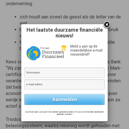
onderneming:
zich houdt aan zowel de geest als de letter van de
wet;
belastingontwijking, zoals het kunstmatig gebruik
Het laatste duurzame financiële
nieuws!
van belastingparadijzen, vermijdt; en
transparant is over gemaakte winst en betaalde
Meld u aan op de
belastingen.
maandelijkse e-mail
nieuwsbrief!
Kees van Kalveen, Chief Financial Officer bij Triodos Bank:
“Wij zijn enorm trots op het behalen van het Fair Tax Mark-
certificaat. Dit weerspiegelt onze langdurige inzet voor
verantwoord belastinggedrag en transparantie. Wij vinden
dat belasting betaald moet worden waar echte
economische waarde wordt gecreëerd, en dat bedrijven
eerlijk moeten bijdragen aan de samenlevingen waarin ze
actief zijn.”
Uw informatie zal nooit met derden gedeeld worden of voor commerciële doeleinden
gebruikt worden!
Triodos Bank ondersteunt een eerlijk en effectief
belastingsysteem, waarbij rekening wordt gehouden met