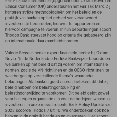
Fair Finance International (opgericht door Oxfam Novib) en
Ethical Consumer (UK) ondersteunen het Fair Tax Mark. Zij
hanteren strikte methodologieën om het beleid en de
praktijk van banken op het gebied van verantwoord
investeren te beoordelen, hierover te rapporteren en
hiervoor campagne te voeren. In hun beoordelingen scoort
Triodos Bank steevast hoog op criteria die gebaseerd zijn
op internationale duurzaamheidsnormen.
Valerie Schreur, senior expert financiele sector bij Oxfam
Novib: “In de Nederlandse Eerlijke Bankwijzer beoordelen
we banken op het beleid dat zij voeren om internationale
normen, zoals de VN-richtlijnen en de OESO-richtlijnen, te
waarborgen op verschillende thema’s, waaronder
belastingen. Als banken goed scoren, betekent dit dat zij
beleid hebben om belastingontduiking en
belastingontwijking te voorkomen. Dit beleid geldt zowel
voor hun eigen organisatie als voor de bedrijven waarin zij
investeren. In onze meest recente Bank Policy Update van
2023 scoorde Triodos 7 uit 10. We onderzoeken ook hoe
banken in de praktijk handelen en investeren. Hier scoort