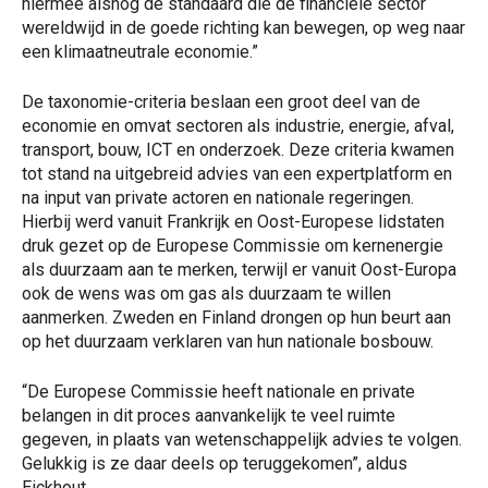
hiermee alsnog de standaard die de financiële sector
wereldwijd in de goede richting kan bewegen, op weg naar
een klimaatneutrale economie.”
De taxonomie-criteria beslaan een groot deel van de
economie en omvat sectoren als industrie, energie, afval,
transport, bouw, ICT en onderzoek. Deze criteria kwamen
tot stand na uitgebreid advies van een expertplatform en
na input van private actoren en nationale regeringen.
Hierbij werd vanuit Frankrijk en Oost-Europese lidstaten
druk gezet op de Europese Commissie om kernenergie
als duurzaam aan te merken, terwijl er vanuit Oost-Europa
ook de wens was om gas als duurzaam te willen
aanmerken. Zweden en Finland drongen op hun beurt aan
op het duurzaam verklaren van hun nationale bosbouw.
“De Europese Commissie heeft nationale en private
belangen in dit proces aanvankelijk te veel ruimte
gegeven, in plaats van wetenschappelijk advies te volgen.
Gelukkig is ze daar deels op teruggekomen”, aldus
Eickhout.