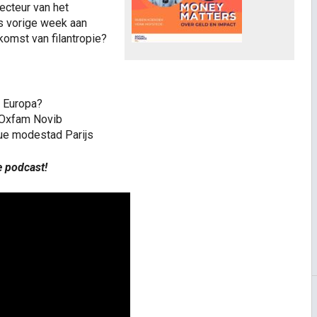
recteur van het
ds vorige week aan
komst van filantropie?
r Europa?
 Oxfam Novib
que modestad Parijs
e podcast!