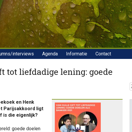
umns/interviews
Agenda
Informatie
Contact
t tot liefdadige lening: goede
Z
oekoek en Henk
t Parijsakkoord ligt
 is die eigenlijk?
ereld: goede doelen