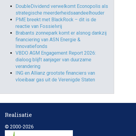
DoubleDividend verwelkomt Econopolis als
strategische meerderheidsaandeelhouder
PME breekt met BlackRock – dit is de
reactie van Fossielvrij
Brabants zonnepark komt er alsnog dankzij
financiering van ASN Energie &
Innovatiefonds
VBDO AGM Engagement Report 2026:
dialoog blijft aanjager van duurzame
verandering
ING en Allianz grootste financiers van
vloeibaar gas uit de Verenigde Staten
Realisatie
© 2000-2026