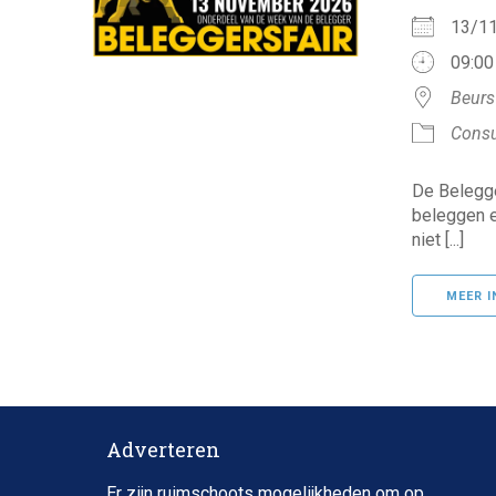
13/
09:00
Beurs
Consu
De Belegge
beleggen e
niet [...]
MEER I
Adverteren
Er zijn ruimschoots mogelijkheden om op