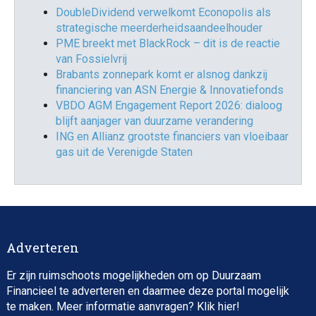
DoubleDividend verwelkomt Econopolis als
strategische meerderheidsaandeelhouder
PME breekt met BlackRock – dit is de reactie
van Fossielvrij
Brabants zonnepark komt er alsnog dankzij
financiering van ASN Energie & Innovatiefonds
VBDO AGM Engagement Report 2026: dialoog
blijft aanjager van duurzame verandering
ING en Allianz grootste financiers van vloeibaar
gas uit de Verenigde Staten
Adverteren
Er zijn ruimschoots mogelijkheden om op Duurzaam
Financieel te adverteren en daarmee deze portal mogelijk
te maken. Meer informatie aanvragen? Klik
hier
!