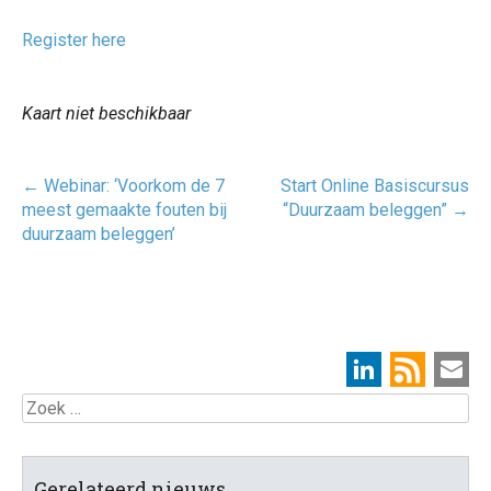
Register here
Kaart niet beschikbaar
Post
←
Webinar: ‘Voorkom de 7
Start Online Basiscursus
navigatie
meest gemaakte fouten bij
“Duurzaam beleggen”
→
duurzaam beleggen’
Zoek
Gerelateerd nieuws