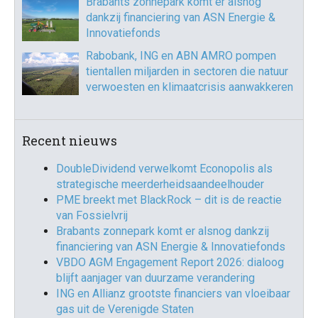
Brabants zonnepark komt er alsnog
dankzij financiering van ASN Energie &
Innovatiefonds
Rabobank, ING en ABN AMRO pompen
tientallen miljarden in sectoren die natuur
verwoesten en klimaatcrisis aanwakkeren
Recent nieuws
DoubleDividend verwelkomt Econopolis als
strategische meerderheidsaandeelhouder
PME breekt met BlackRock – dit is de reactie
van Fossielvrij
Brabants zonnepark komt er alsnog dankzij
financiering van ASN Energie & Innovatiefonds
VBDO AGM Engagement Report 2026: dialoog
blijft aanjager van duurzame verandering
ING en Allianz grootste financiers van vloeibaar
gas uit de Verenigde Staten