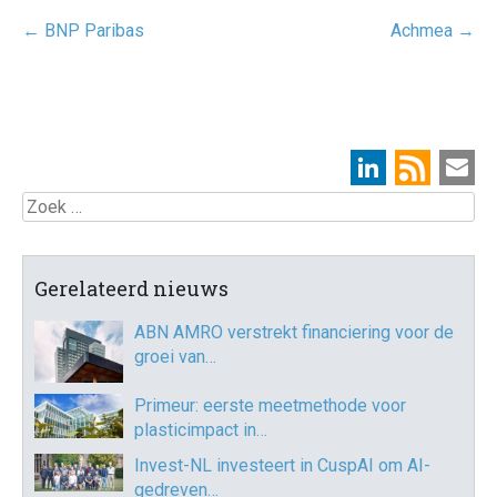
Post
←
BNP Paribas
Achmea
→
navigatie
Zoek
Gerelateerd nieuws
ABN AMRO verstrekt financiering voor de
groei van…
Primeur: eerste meetmethode voor
plasticimpact in…
Invest-NL investeert in CuspAI om AI-
gedreven…