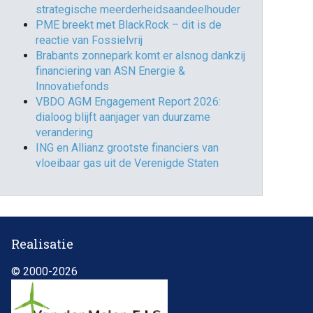
strategische meerderheidsaandeelhouder
PME breekt met BlackRock – dit is de
reactie van Fossielvrij
Brabants zonnepark komt er alsnog dankzij
financiering van ASN Energie &
Innovatiefonds
VBDO AGM Engagement Report 2026:
dialoog blijft aanjager van duurzame
verandering
ING en Allianz grootste financiers van
vloeibaar gas uit de Verenigde Staten
Realisatie
© 2000-2026