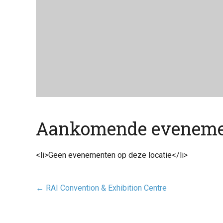
Aankomende evenem
<li>Geen evenementen op deze locatie</li>
Post
←
RAI Convention & Exhibition Centre
navigatie