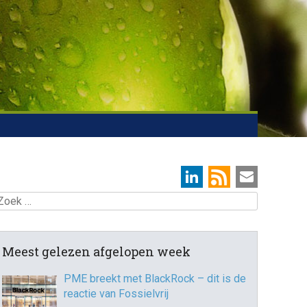
oek
Meest gelezen afgelopen week
PME breekt met BlackRock – dit is de
reactie van Fossielvrij