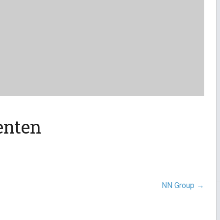
enten
NN Group
→