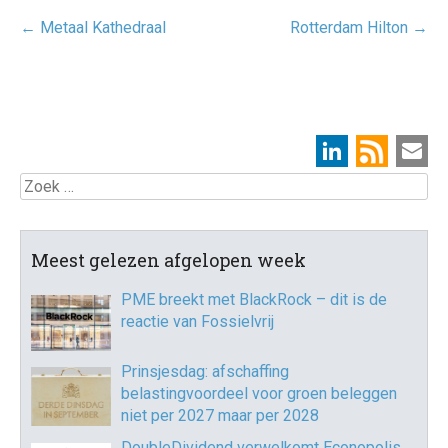
Post
←
Metaal Kathedraal
Rotterdam Hilton
→
navigatie
Zoek
Meest gelezen afgelopen week
PME breekt met BlackRock – dit is de
reactie van Fossielvrij
Prinsjesdag: afschaffing
belastingvoordeel voor groen beleggen
niet per 2027 maar per 2028
DoubleDividend verwelkomt Econopolis