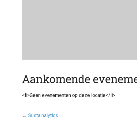
Aankomende evenem
<li>Geen evenementen op deze locatie</li>
Post
←
Sustainalytics
navigatie