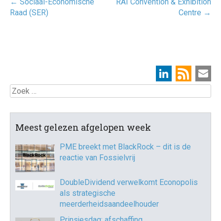
Post
←
Sociaal-Economische
RAI Convention & Exhibition
navigatie
Raad (SER)
Centre
→
Zoek
Meest gelezen afgelopen week
PME breekt met BlackRock – dit is de
reactie van Fossielvrij
DoubleDividend verwelkomt Econopolis
als strategische
meerderheidsaandeelhouder
Prinsjesdag: afschaffing