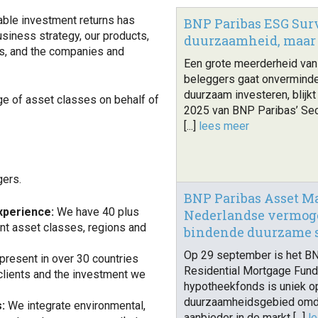
able investment returns has
BNP Paribas ESG Surv
siness strategy, our products,
duurzaamheid, maar 
ts, and the companies and
Een grote meerderheid van 
beleggers gaat onvermind
duurzaam investeren, blijkt
e of asset classes on behalf of
2025 van BNP Paribas’ Secu
[...]
lees meer
gers.
BNP Paribas Asset Ma
xperience:
We have 40 plus
Nederlandse vermog
nt asset classes, regions and
bindende duurzame se
Op 29 september is het B
resent in over 30 countries
Residential Mortgage Fund 
clients and the investment we
hypotheekfonds is uniek o
duurzaamheidsgebied omda
s:
We integrate environmental,
aanbieder in de markt [...]
l