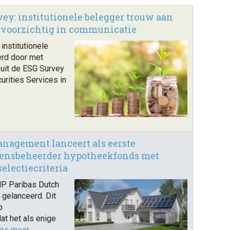
ey: institutionele belegger trouw aan
voorzichtig in communicatie
institutionele
erd door met
 uit de ESG Survey
rities Services in
nagement lanceert als eerste
ensbeheerder hypotheekfonds met
lectiecriteria
NP Paribas Dutch
gelanceerd. Dit
p
t het als enige
ees meer