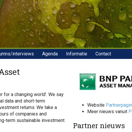
umns/interviews
Agenda
Informatie
Contact
Asset
 for a changing world’. We say
al data and short-term
Website
Partnerpagi
vestment returns. We take a
Meer nieuws vanuit
P
iours of companies and
ong-term sustainable investment
Partner nieuws