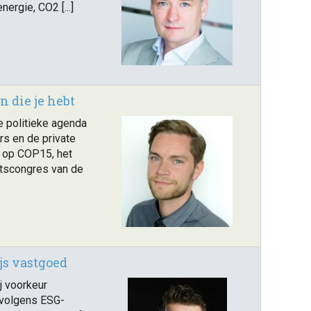
ergie, CO2 [...]
 die je hebt
e politieke agenda
rs en de private
 op COP15, het
eitscongres van de
js vastgoed
j voorkeur
 volgens ESG-