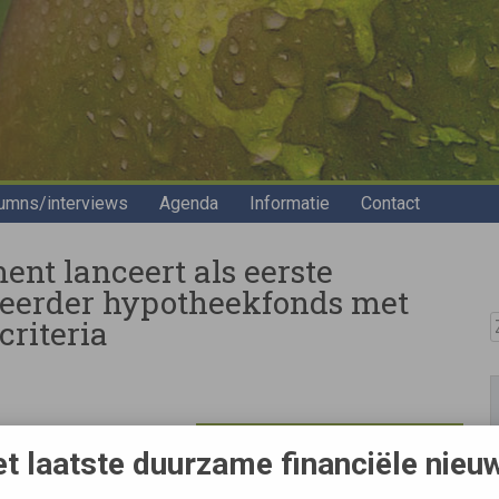
umns/interviews
Agenda
Informatie
Contact
nt lanceert als eerste
eerder hypotheekfonds met
Z
riteria
ential Mortgage Fund
t laatste duurzame financiële nieu
rzaamheidsgebied
e selectiecriteria