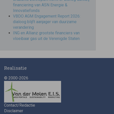
financiering van ASN Energie &
Innovatiefonds
VBDO AGM Engagement Report 2026:
dialoog blijft aanjager van duurzame
verandering
ING en Allianz grootste financiers van
vloeibaar gas uit de Verenigde Staten
Realisatie
© 2000-2026
Contact/Redactie
Disclaimer