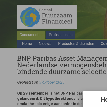
Consumenten
Professionals
Home
Nieuws
Producten & diensten
Col
BNP Paribas Asset Manageme
Nederlandse vermogensbeh
bindende duurzame selectiec
Geplaatst op
3 oktober 2023
Op 29 september is het BNP Paribas Dutch Resid
He
gelanceerd. Dit hypotheekfonds is uniek op duu
omdat het als enige aanbieder in de markt bindend