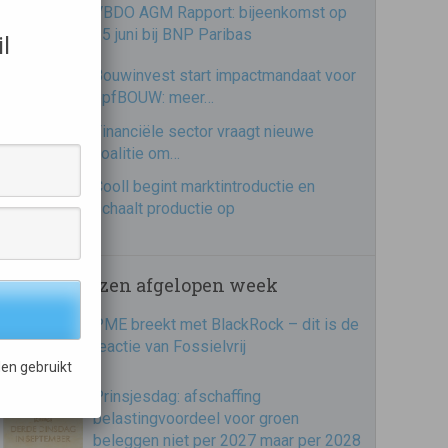
VBDO AGM Rapport: bijeenkomst op
25 juni bij BNP Paribas
l
Bouwinvest start impactmandaat voor
bpfBOUW: meer…
Financiële sector vraagt nieuwe
coalitie om…
Cooll begint marktintroductie en
schaalt productie op
Meest gelezen afgelopen week
PME breekt met BlackRock – dit is de
reactie van Fossielvrij
en gebruikt
Prinsjesdag: afschaffing
belastingvoordeel voor groen
beleggen niet per 2027 maar per 2028