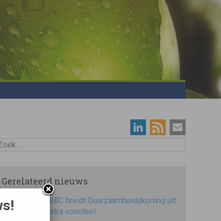
oek
Gerelateerd nieuws
NIBC breidt Duurzaamheidskorting uit:
ws!
extra voordeel…