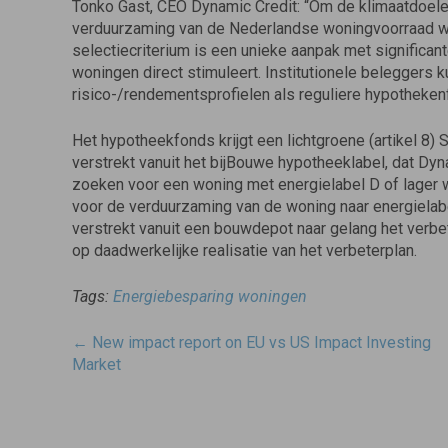
Tonko Gast, CEO Dynamic Credit: “Om de klimaatdoel
verduurzaming van de Nederlandse woningvoorraad wo
selectiecriterium is een unieke aanpak met significa
woningen direct stimuleert. Institutionele beleggers
risico-/rendementsprofielen als reguliere hypotheke
Het hypotheekfonds krijgt een lichtgroene (artikel 8)
verstrekt vanuit het bijBouwe hypotheeklabel, dat Dyn
zoeken voor een woning met energielabel D of lager w
voor de verduurzaming van de woning naar energielab
verstrekt vanuit een bouwdepot naar gelang het verbe
op daadwerkelijke realisatie van het verbeterplan.
Tags:
Energiebesparing woningen
Post
←
New impact report on EU vs US Impact Investing
navigatie
Market