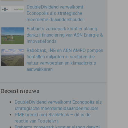
DoubleDividend verwelkomt
Econopolis als strategische
meerderheidsaandeelhouder
Brabants zonnepark komt er alsnog
dankzij financiering van ASN Energie &
Innovatiefonds
Rabobank, ING en ABN AMRO pompen
tientallen miljarden in sectoren die
natuur verwoesten en klimaatcrisis
aanwakkeren
Recent nieuws
DoubleDividend verwelkomt Econopolis als
strategische meerderheidsaandeelhouder
PME breekt met BlackRock – dit is de
reactie van Fossielvrij
Brabants zonnepark komt er alsnog dankzij