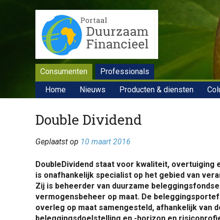
Consumenten
Professionals
Home
Nieuws
Producten & diensten
Col
Double Dividend
Geplaatst op
10 maart 2016
DoubleDividend staat voor kwaliteit, overtuiging
is onafhankelijk specialist op het gebied van ve
Zij is beheerder van duurzame beleggingsfondse
vermogensbeheer op maat. De beleggingsportefeu
overleg op maat samengesteld, afhankelijk van de 
beleggingsdoelstelling en -horizon en risicoprofi