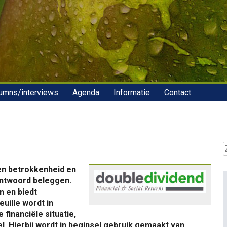
umns/interviews
Agenda
Informatie
Contact
Z
 en betrokkenheid en
rantwoord beleggen.
n en biedt
ille wordt in
financiële situatie,
el. Hierbij wordt in beginsel gebruik gemaakt van