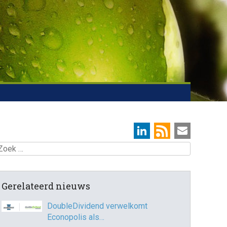
oek
Gerelateerd nieuws
DoubleDividend verwelkomt
Econopolis als…