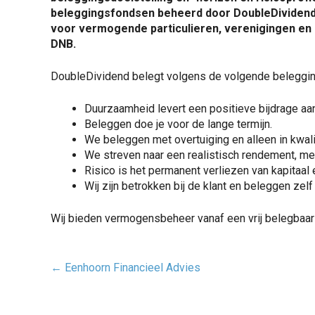
beleggingsfondsen beheerd door DoubleDividend
voor vermogende particulieren, verenigingen en 
DNB.
DoubleDividend belegt volgens de volgende belegging
Duurzaamheid levert een positieve bijdrage aan
Beleggen doe je voor de lange termijn.
We beleggen met overtuiging en alleen in kwalit
We streven naar een realistisch rendement, met
Risico is het permanent verliezen van kapitaal 
Wij zijn betrokken bij de klant en beleggen z
Wij bieden vermogensbeheer vanaf een vrij belegbaa
Post
←
Eenhoorn Financieel Advies
navigatie