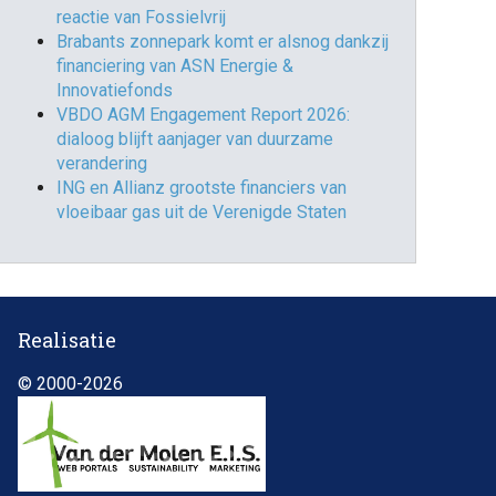
reactie van Fossielvrij
Brabants zonnepark komt er alsnog dankzij
financiering van ASN Energie &
Innovatiefonds
VBDO AGM Engagement Report 2026:
dialoog blijft aanjager van duurzame
verandering
ING en Allianz grootste financiers van
vloeibaar gas uit de Verenigde Staten
Realisatie
© 2000-2026