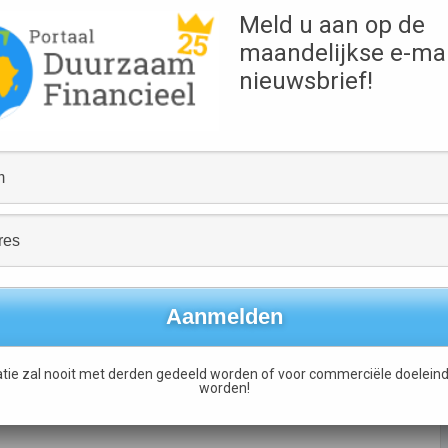
ten van bovengenoemde ontwikkelingen kunnen
Meld u aan op de
maandelijkse e-mai
nieuwsbrief!
ngrijke mate gestimuleerd door de volgende
rgy Fonds betaalt u geen aankoopkosten en u doet mee tegen
tie van het OHRA New Energy Fonds vindt plaats op 1
tie zal nooit met derden gedeeld worden of voor commerciële doeleind
worden!
Duurzame ASN Bank lanceert website
→