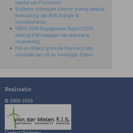
reactie van Fossielvrij
Brabants zonnepark komt er alsnog dankzij
financiering van ASN Energie &
Innovatiefonds
VBDO AGM Engagement Report 2026:
dialoog blijft aanjager van duurzame
verandering
ING en Allianz grootste financiers van
vloeibaar gas uit de Verenigde Staten
Realisatie
© 2000-2026
Contact/Redactie