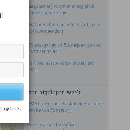
Megabatterij voorziet energiehub
Lingezegen Energy…
l
“Europese batterijsector in het vizier
van investeerders”
HR energy haalt € 5,6 miljoen op voor
opschaling van…
a.s.r. real estate koopt batterij aan
voor…
Meest gelezen afgelopen week
PME breekt met BlackRock – dit is de
en gebruikt
reactie van Fossielvrij
Prinsjesdag: afschaffing