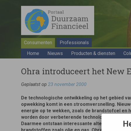
Consumenten
Professionals
Home
Nieuws
Producten & diensten
Col
Ohra introduceert het New 
Geplaatst op
23 november 2000
De technologische ontwikkeling op het gebied va
opwekking komt in een stroomversnelling. Nieu
energie op te wekken, zoals de brandstofcel en 
worden door verbeterende technologieën steed
He
Daarmee ontstaan interessante alternatieven voo
brandstoffen zoals olie en gas. Ohra introduceer