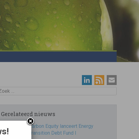
oek
Gerelateerd nieuws
Carbon Equity lanceert Energy
ws!
Transition Debt Fund I