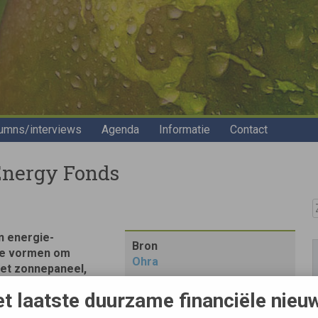
umns/interviews
Agenda
Informatie
Contact
Energy Fonds
Z
n energie-
Bron
we vormen om
Ohra
het zonnepaneel,
s goedkoper.
t laatste duurzame financiële nieu
r de traditionele
t het New Energy Fonds dat belegt in de meest