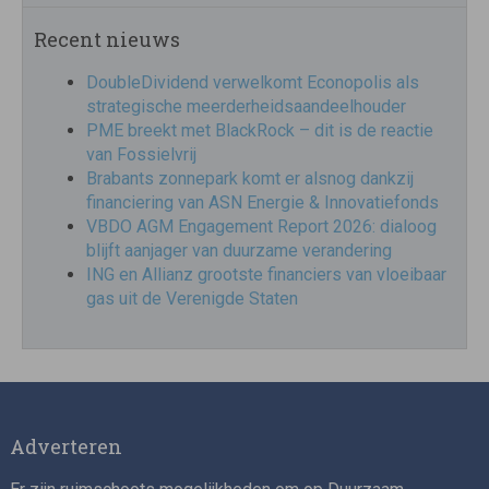
Recent nieuws
DoubleDividend verwelkomt Econopolis als
strategische meerderheidsaandeelhouder
PME breekt met BlackRock – dit is de reactie
van Fossielvrij
Brabants zonnepark komt er alsnog dankzij
financiering van ASN Energie & Innovatiefonds
VBDO AGM Engagement Report 2026: dialoog
blijft aanjager van duurzame verandering
ING en Allianz grootste financiers van vloeibaar
gas uit de Verenigde Staten
Adverteren