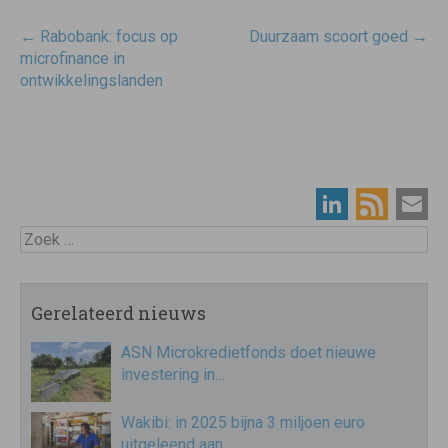
Post
←
Rabobank: focus op
Duurzaam scoort goed
→
navigatie
microfinance in
ontwikkelingslanden
Zoek
Gerelateerd nieuws
ASN Microkredietfonds doet nieuwe
investering in…
Wakibi: in 2025 bijna 3 miljoen euro
uitgeleend aan…