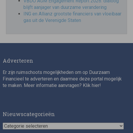
VBDO AGM Engagement Report 2026: dialoog
blijft aanjager van duurzame verandering
ING en Allianz grootste financiers van vloeibaar
gas uit de Verenigde Staten
Adverteren
Er zijn ruimschoots mogelijkheden om op Duurzaam
Financieel te adverteren en daarmee deze portal mogelijk
te maken. Meer informatie aanvragen? Klik
hier
!
Nieuwscategorieën
Nieuwscategorieën