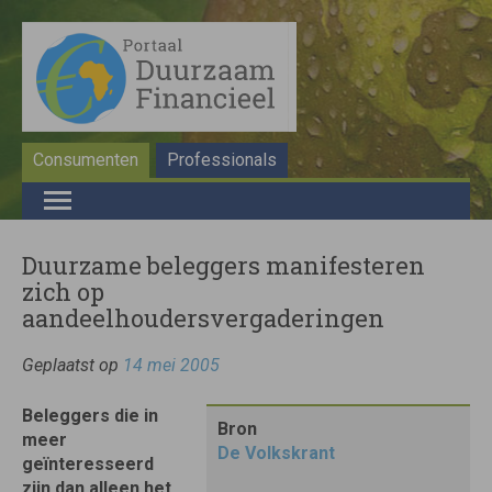
Consumenten
Professionals
Duurzame beleggers manifesteren
zich op
aandeelhoudersvergaderingen
Geplaatst op
14 mei 2005
Beleggers die in
Bron
meer
De Volkskrant
geïnteresseerd
zijn dan alleen het