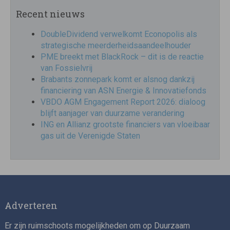
Recent nieuws
DoubleDividend verwelkomt Econopolis als
strategische meerderheidsaandeelhouder
PME breekt met BlackRock – dit is de reactie
van Fossielvrij
Brabants zonnepark komt er alsnog dankzij
financiering van ASN Energie & Innovatiefonds
VBDO AGM Engagement Report 2026: dialoog
blijft aanjager van duurzame verandering
ING en Allianz grootste financiers van vloeibaar
gas uit de Verenigde Staten
Adverteren
Er zijn ruimschoots mogelijkheden om op Duurzaam