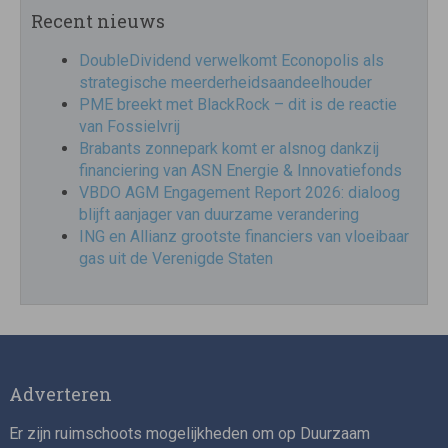
Recent nieuws
DoubleDividend verwelkomt Econopolis als
strategische meerderheidsaandeelhouder
PME breekt met BlackRock – dit is de reactie
van Fossielvrij
Brabants zonnepark komt er alsnog dankzij
financiering van ASN Energie & Innovatiefonds
VBDO AGM Engagement Report 2026: dialoog
blijft aanjager van duurzame verandering
ING en Allianz grootste financiers van vloeibaar
gas uit de Verenigde Staten
Adverteren
Er zijn ruimschoots mogelijkheden om op Duurzaam