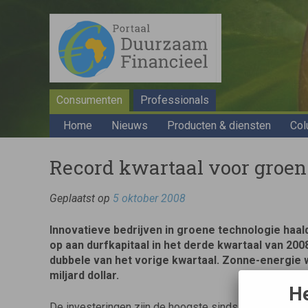
Consumenten
Professionals
Home
Nieuws
Producten & diensten
Col
Record kwartaal voor groen
Geplaatst op
5 oktober 2008
Innovatieve bedrijven in groene technologie haald
op aan durfkapitaal in het derde kwartaal van 200
dubbele van het vorige kwartaal. Zonne-energie 
miljard dollar.
He
De investeringen zijn de hoogste sinds het Venture