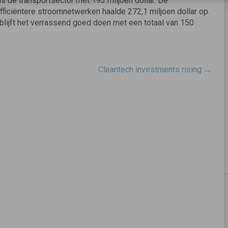
 is de transportsector met 193 miljoen dollar. De
efficiëntere stroomnetwerken haalde 272,1 miljoen dollar op.
blijft het verrassend goed doen met een totaal van 150
Cleantech investments rising
→