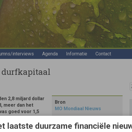
umns/interviews
Agenda
Informatie
Contact
 durfkapitaal
Z
en 2,8 miljard dollar
Bron
8, meer dan het
MO Mondiaal Nieuws
was goed voor 1,5
t laatste duurzame financiële nieu
 Power Report van waakhond Greentech Media investeringen