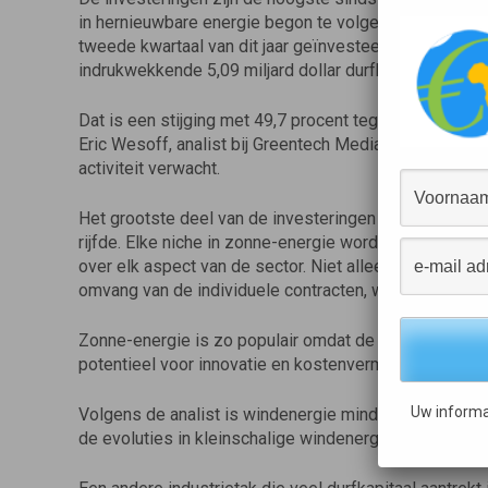
in hernieuwbare energie begon te volgen in 2004, en me
tweede kwartaal van dit jaar geïnvesteerd werden, op zi
indrukwekkende 5,09 miljard dollar durfkapitaal in gr
Dat is een stijging met 49,7 procent tegenover het jaar
Eric Wesoff, analist bij Greentech Media, zei in een ve
activiteit verwacht.
Het grootste deel van de investeringen ging naar zonne
rijfde. Elke niche in zonne-energie wordt nu verkend, 
over elk aspect van de sector. Niet alleen de totale 
omvang van de individuele contracten, wat erop wijst
Zonne-energie is zo populair omdat de vraag exponent
potentieel voor innovatie en kostenvermindering evide
Uw informa
Volgens de analist is windenergie minder populair omd
de evoluties in kleinschalige windenergie is het een mo