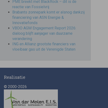
PME breekt met BlackRock – dit is de
reactie van Fossielvrij
Brabants zonnepark komt er alsnog dankzij
financiering van ASN Energie &
Innovatiefonds
VBDO AGM Engagement Report 2026:
dialoog blijft aanjager van duurzame
verandering
ING en Allianz grootste financiers van
vloeibaar gas uit de Verenigde Staten
Realisatie
© 2000-2026