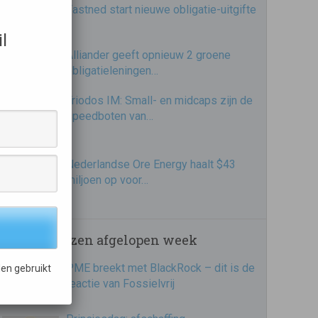
Fastned start nieuwe obligatie-uitgifte
l
Alliander geeft opnieuw 2 groene
obligatieleningen…
Triodos IM: Small- en midcaps zijn de
speedboten van…
Nederlandse Ore Energy haalt $43
miljoen op voor…
Meest gelezen afgelopen week
PME breekt met BlackRock – dit is de
en gebruikt
reactie van Fossielvrij