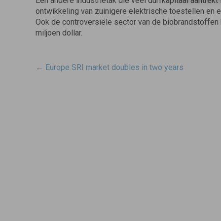
Een andere industrietak die veel durfkapitaal aantrekt
ontwikkeling van zuinigere elektrische toestellen en 
Ook de controversiële sector van de biobrandstoffen 
miljoen dollar.
Post
←
Europe SRI market doubles in two years
navigatie