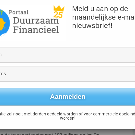
er dan het dubbele van de 1,3 miljard dollar die in het
Meld u aan op de
ch al het vorige record. In totaal werd dit jaar al een
maandelijkse e-mai
oene technologie geïnvesteerd.
nieuwsbrief!
totaal van 3,4 miljard dollar in 2007, aldus Greentech Media.
rklaring dat hij voor het laatste kwartaal een even sterke
-energie, dat het voorbije kwartaal 1,5 miljard dollar binnen
zei Wesoff in de verklaring. Investeerders zijn enthousiast
som aan investeringen ging er sterk op vooruit, maar ook de
 dat het de spelers menens wordt.
ieel groeit met meer dan 30 procent per jaar, en omdat het
nt is, aldus Wesoff.
tie zal nooit met derden gedeeld worden of voor commerciële doeleind
at daar minder ruimte is voor innovatieve startups. Behalve
worden!
eilijke omgeving voor jonge startups, zegt hij.