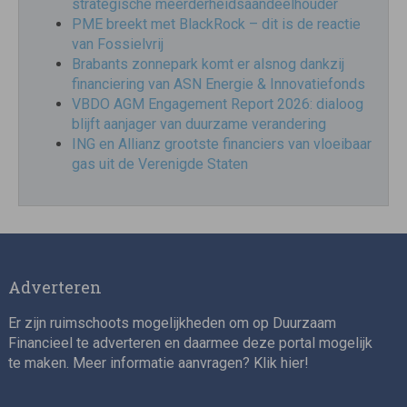
strategische meerderheidsaandeelhouder
PME breekt met BlackRock – dit is de reactie
van Fossielvrij
Brabants zonnepark komt er alsnog dankzij
financiering van ASN Energie & Innovatiefonds
VBDO AGM Engagement Report 2026: dialoog
blijft aanjager van duurzame verandering
ING en Allianz grootste financiers van vloeibaar
gas uit de Verenigde Staten
Adverteren
Er zijn ruimschoots mogelijkheden om op Duurzaam
Financieel te adverteren en daarmee deze portal mogelijk
te maken. Meer informatie aanvragen? Klik
hier
!