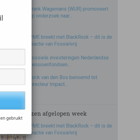
Frank Wagemans (WUR) promoveert
op onderzoek naar…
l
PME breekt met BlackRock – dit is de
reactie van Fossielvrij
Fossiele investeringen Nederlandse
pensioenfondsen…
Jorik van den Bos benoemd tot
directeur Impact…
Meest gelezen afgelopen week
en gebruikt
PME breekt met BlackRock – dit is de
reactie van Fossielvrij