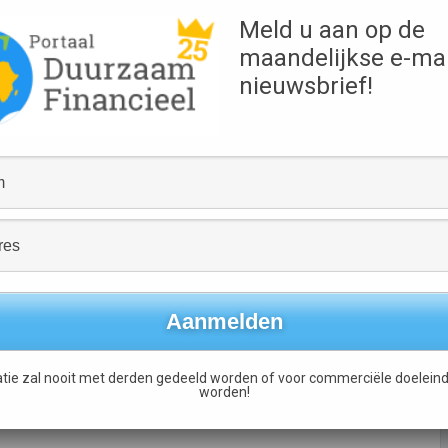
Bron
Meld u aan op de
De Telegraaf
maandelijkse e-mai
Links
nieuwsbrief!
Lees het volledige artikel
Sterke groei Triodos Bank aanleiding voor
aandelenemissie dit najaar
→
tie zal nooit met derden gedeeld worden of voor commerciële doeleind
worden!