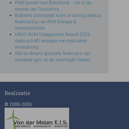
PME breekt met BlackRock – dit is de
reactie van Fossielvrij
Brabants zonnepark komt er alsnog dankzij
financiering van ASN Energie &
Innovatiefonds
VBDO AGM Engagement Report 2026:
dialoog blijft aanjager van duurzame
verandering
ING en Allianz grootste financiers van
vloeibaar gas uit de Verenigde Staten
Realisatie
© 2000-2026