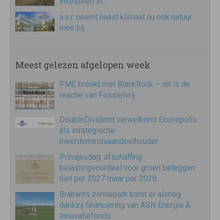
investeert in…
a.s.r. neemt naast klimaat nu ook natuur
mee bij…
Meest gelezen afgelopen week
PME breekt met BlackRock – dit is de
reactie van Fossielvrij
DoubleDividend verwelkomt Econopolis
als strategische
meerderheidsaandeelhouder
Prinsjesdag: afschaffing
belastingvoordeel voor groen beleggen
niet per 2027 maar per 2028
Brabants zonnepark komt er alsnog
dankzij financiering van ASN Energie &
Innovatiefonds