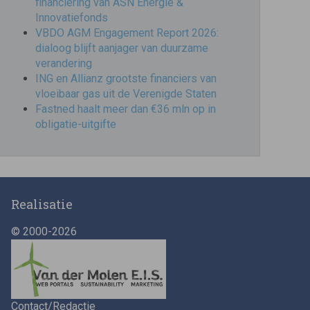
financiering van ASN Energie &
Innovatiefonds
VBDO AGM Engagement Report 2026:
dialoog blijft aanjager van duurzame
verandering
ING en Allianz grootste financiers van
vloeibaar gas uit de Verenigde Staten
Fastned haalt meer dan €36 mln op in
obligatie-uitgifte
Realisatie
© 2000-2026
Contact/Redactie