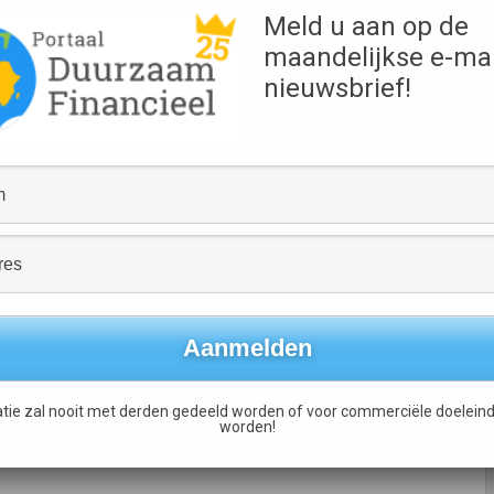
Bron
Meld u aan op de
boven chloroquine,
Medisch Contact
elpers, acute
maandelijkse e-mai
0: voor Bonneux zijn
Links
nieuwsbrief!
ereerd zouden worden.
Lees het volledige artikel
Hogere hypotheek mogelijk voor energiezuinig huis
→
tie zal nooit met derden gedeeld worden of voor commerciële doeleind
worden!