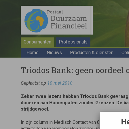
Consumenten
Professionals
Home
Nieuws
Producten & diensten
Col
Triodos Bank: geen oordeel
Geplaatst op
10 mei 2010
Zeker twee lezers hebben Triodos Bank gevraagd
doneren aan Homeopaten zonder Grenzen. De bank b
strijdgewoel.
He
In zijn column in Medisch Contact van 8 april hekeld
activiteiten van Homeopaten zonder Grenzen (HzG) in