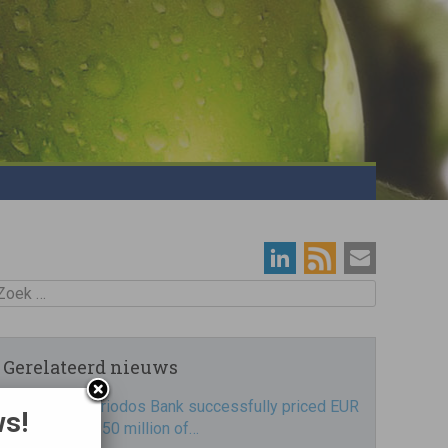
oek
Gerelateerd nieuws
Triodos Bank successfully priced EUR
ws!
250 million of…