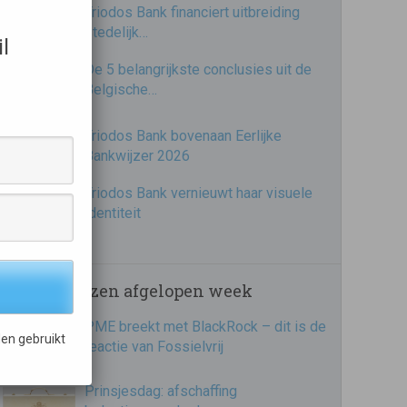
Triodos Bank financiert uitbreiding
stedelijk…
l
De 5 belangrijkste conclusies uit de
Belgische…
Triodos Bank bovenaan Eerlijke
Bankwijzer 2026
Triodos Bank vernieuwt haar visuele
identiteit
Meest gelezen afgelopen week
PME breekt met BlackRock – dit is de
en gebruikt
reactie van Fossielvrij
Prinsjesdag: afschaffing