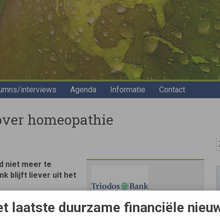
umns/interviews
Agenda
Informatie
Contact
 over homeopathie
Z
 niet meer te
lijft liever uit het
t laatste duurzame financiële nieu
e Luc Bonneux de
 Afrika (Misdadige