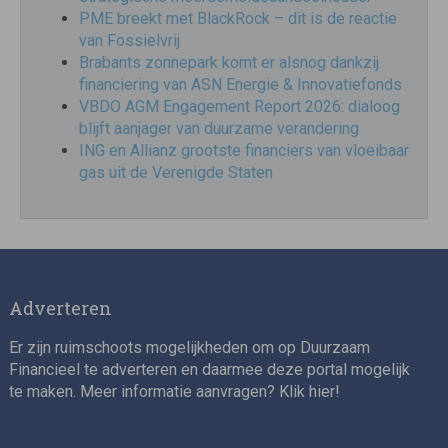
PME breekt met BlackRock – dit is de reactie
van Fossielvrij
Brabants zonnepark komt er alsnog dankzij
financiering van ASN Energie & Innovatiefonds
VBDO AGM Engagement Report 2026: dialoog
blijft aanjager van duurzame verandering
ING en Allianz grootste financiers van vloeibaar
gas uit de Verenigde Staten
Adverteren
Er zijn ruimschoots mogelijkheden om op Duurzaam
Financieel te adverteren en daarmee deze portal mogelijk
te maken. Meer informatie aanvragen? Klik
hier
!