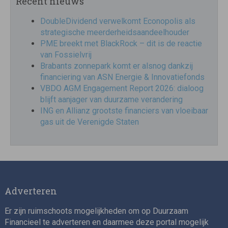
Recent nieuws
DoubleDividend verwelkomt Econopolis als
strategische meerderheidsaandeelhouder
PME breekt met BlackRock – dit is de reactie
van Fossielvrij
Brabants zonnepark komt er alsnog dankzij
financiering van ASN Energie & Innovatiefonds
VBDO AGM Engagement Report 2026: dialoog
blijft aanjager van duurzame verandering
ING en Allianz grootste financiers van vloeibaar
gas uit de Verenigde Staten
Adverteren
Er zijn ruimschoots mogelijkheden om op Duurzaam
Financieel te adverteren en daarmee deze portal mogelijk