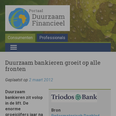
Consumenten
Professionals
Duurzaam bankieren groeit op alle
fronten
Geplaatst op
2 maart 2012
Duurzaam
bankieren zit volop
in de lift. De
enorme
Bron
groeicijfers jaar na
Reformatorisch Dagblad