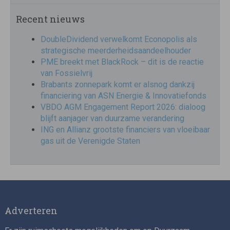
Recent nieuws
DoubleDividend verwelkomt Econopolis als
strategische meerderheidsaandeelhouder
PME breekt met BlackRock – dit is de reactie
van Fossielvrij
Brabants zonnepark komt er alsnog dankzij
financiering van ASN Energie & Innovatiefonds
VBDO AGM Engagement Report 2026: dialoog
blijft aanjager van duurzame verandering
ING en Allianz grootste financiers van vloeibaar
gas uit de Verenigde Staten
Adverteren