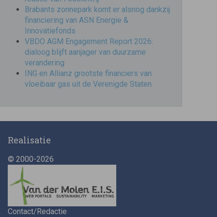
Brabants zonnepark komt er alsnog dankzij
financiering van ASN Energie &
Innovatiefonds
VBDO AGM Engagement Report 2026:
dialoog blijft aanjager van duurzame
verandering
ING en Allianz grootste financiers van
vloeibaar gas uit de Verenigde Staten
Realisatie
© 2000-2026
Contact/Redactie