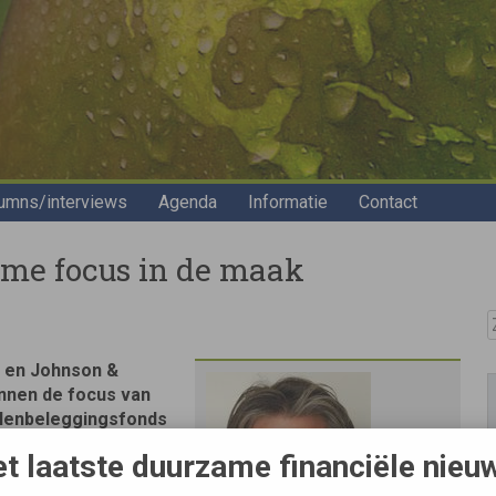
umns/interviews
Agenda
Informatie
Contact
ame focus in de maak
Z
BM en Johnson &
innen de focus van
elenbeleggingsfonds
een duurzame focus
t laatste duurzame financiële nieu
ard Kastrop uit, een