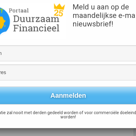
Meld u aan op de
maandelijkse e-mai
nieuwsbrief!
Bron
De Telegraaf
Links
Lees het volledige artikel
Wereldwijde benchmark voor duurzaamheid start
jaarlijkse meting van prestaties vastgoedbeleggers
→
tie zal nooit met derden gedeeld worden of voor commerciële doeleind
worden!