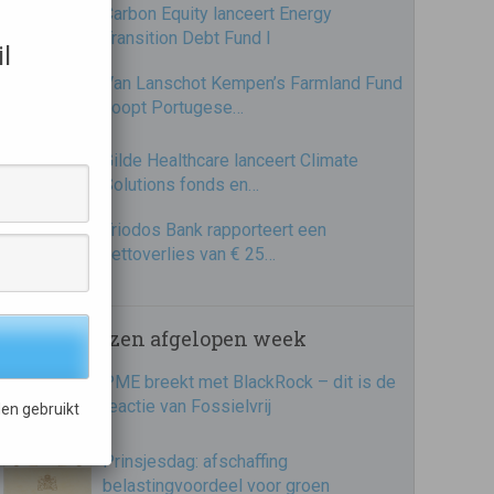
Carbon Equity lanceert Energy
Transition Debt Fund I
l
Van Lanschot Kempen’s Farmland Fund
koopt Portugese…
Gilde Healthcare lanceert Climate
Solutions fonds en…
Triodos Bank rapporteert een
nettoverlies van € 25…
Meest gelezen afgelopen week
PME breekt met BlackRock – dit is de
reactie van Fossielvrij
en gebruikt
Prinsjesdag: afschaffing
belastingvoordeel voor groen