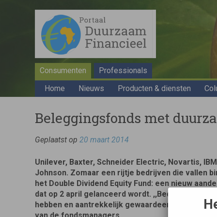
Consumenten
Professionals
Home
Nieuws
Producten & diensten
Col
Beleggingsfonds met duurz
Geplaatst op
20 maart 2014
Unilever, Baxter, Schneider Electric, Novartis, I
Johnson. Zomaar een rijtje bedrijven die vallen b
het Double Dividend Equity Fund: een nieuw aand
dat op 2 april gelanceerd wordt. ,,Bedrijven die 
He
hebben en aantrekkelijk gewaardeerd zijn, legt W
van de fondsmanagers.