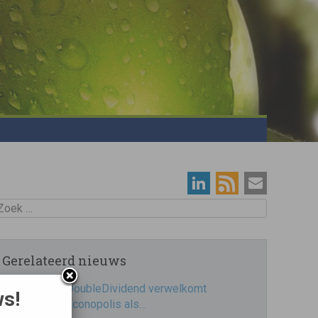
oek
Gerelateerd nieuws
DoubleDividend verwelkomt
ws!
Econopolis als…