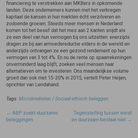
financiering te verstrekken aan MKBers in opkomende
landen. Deze ondernemers kunnen met het verkregen
kapitaal de kansen in hun markten écht verzilveren en
zodoende groeien. Steeds meer mensen in Nederland
komen tot het besef dat het mes aan 2 kanten snijdt als
ze een deel van hun vermogen bij ons uitzetten: enerzijds
dragen ze bij aan armoedereductie elders in de wereld en
anderzijds ontvangen ze een gezond rendement op hun
vermogen van 3 tot 4%. En nu de rente op spaarrekeningen
onverminderd laag blijft, zoeken veel mensen naar
alternatieven om te investeren. Ons maandelijkse volume
groeit dan ook met 15-20% in 2015, vertelt Peter Heijen,
oprichter van Lendahand.
Tags:
Microkredieten / Sociaal-ethisch beleggen
Post
←
ABP zoekt duurzame
Tegenstelling tussen winst
navigatie
beleggingen
en duurzaam bestaat niet
→