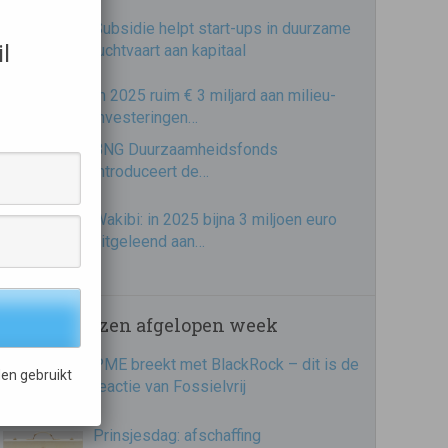
Subsidie helpt start-ups in duurzame
l
luchtvaart aan kapitaal
In 2025 ruim € 3 miljard aan milieu-
investeringen…
BNG Duurzaamheidsfonds
introduceert de…
Wakibi: in 2025 bijna 3 miljoen euro
uitgeleend aan…
Meest gelezen afgelopen week
PME breekt met BlackRock – dit is de
en gebruikt
reactie van Fossielvrij
Prinsjesdag: afschaffing