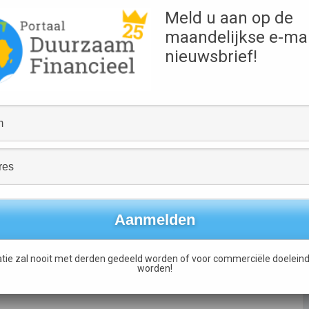
Meld u aan op de
nen gekomen, dus
enorm haar best om de
maandelijkse e-mai
nieuwsbrief!
oor te zorgen dat de aanvragen voor RVO ook beter te
jaarsronde zelfs meer dan 300 aanvragen in te gaan dienen,
waar mee wordt samengewerkt.
Clear majority of world’s biggest investors now take
action on climate change
→
tie zal nooit met derden gedeeld worden of voor commerciële doeleind
worden!