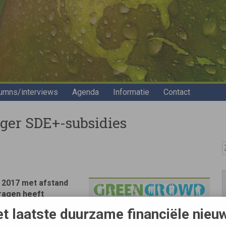
umns/interviews
Agenda
Informatie
Contact
ger SDE+-subsidies
Z
 2017 met afstand
vragen heeft
ediend en daarmee
t laatste duurzame financiële nieu
Bron
ie aangevraagd.
Greencrowd