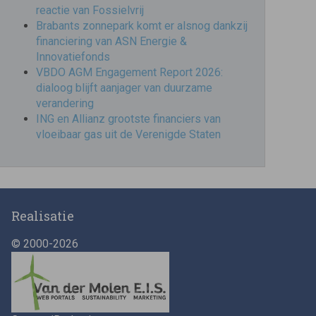
reactie van Fossielvrij
Brabants zonnepark komt er alsnog dankzij
financiering van ASN Energie &
Innovatiefonds
VBDO AGM Engagement Report 2026:
dialoog blijft aanjager van duurzame
verandering
ING en Allianz grootste financiers van
vloeibaar gas uit de Verenigde Staten
Realisatie
© 2000-2026